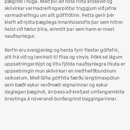
þægindi í huga. Með því að nota rillta krossvið og
skilvirkar varmadreifingarplötur tryggjum við jafna
varmadreifingu um allt gólfflötinn. Þetta gerir þér
kleift að njóta þægilegs innanhússlofts þar sem hitinn
helst við fætur þína, einmitt þar sem hann er mest
nauðsynlegur.
Kerfin eru sveigjanleg og henta fyrir flestar gólfefni,
allt frá við og lamínati til flísa og vínyls. Þökk sé lágum
uppsetningardýpt og litlu fjölda nauðsynlegra íhluta er
uppsetningin mun skilvirkari en með hefðbundnum
valkostum. Með Giha gólfhita færðu langtímaspólun
sem bæði eykur verðmæti eignarinnar og eykur
daglegan þægindi, án þess að krefjast umfangsmikilla
breytinga á núverandi burðargrind byggingarinnar.