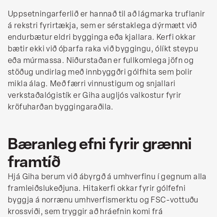
Uppsetningarferlið er hannað til að lágmarka truflanir
á rekstri fyrirtækja, sem er sérstaklega dýrmætt við
endurbætur eldri bygginga eða kjallara. Kerfi okkar
bætir ekki við óþarfa raka við byggingu, ólíkt steypu
eða múrmassa. Niðurstaðan er fullkomlega jöfn og
stöðug undirlag með innbyggðri gólfhita sem þolir
mikla álag. Með færri vinnustigum og snjallari
verkstaðalógistík er Giha augljós valkostur fyrir
kröfuharðan byggingaraðila.
Bæranleg efni fyrir grænni
framtíð
Hjá Giha berum við ábyrgð á umhverfinu í gegnum alla
framleiðslukeðjuna. Hitakerfi okkar fyrir gólfefni
byggja á norrænu umhverfismerktu og FSC-vottuðu
krossviði, sem tryggir að hráefnin komi frá