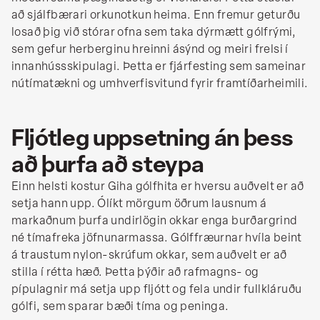
að sjálfbærari orkunotkun heima. Enn fremur geturðu
losað þig við stórar ofna sem taka dýrmætt gólfrými,
sem gefur herberginu hreinni ásýnd og meiri frelsi í
innanhússskipulagi. Þetta er fjárfesting sem sameinar
nútímatækni og umhverfisvitund fyrir framtíðarheimili.
Fljótleg uppsetning án þess
að þurfa að steypa
Einn helsti kostur Giha gólfhita er hversu auðvelt er að
setja hann upp. Ólíkt mörgum öðrum lausnum á
markaðnum þurfa undirlögin okkar enga burðargrind
né tímafreka jöfnunarmassa. Gólffræurnar hvíla beint
á traustum nylon-skrúfum okkar, sem auðvelt er að
stilla í rétta hæð. Þetta þýðir að rafmagns- og
pípulagnir má setja upp fljótt og fela undir fullkláruðu
gólfi, sem sparar bæði tíma og peninga.