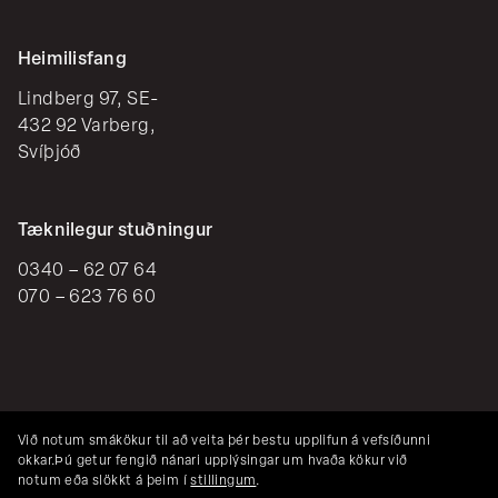
Heimilisfang
Lindberg 97, SE-
432 92 Varberg,
Svíþjóð
Tæknilegur stuðningur
0340 – 62 07 64
070 – 623 76 60
Við notum smákökur til að veita þér bestu upplifun á vefsíðunni
okkar.
Þú getur fengið nánari upplýsingar um hvaða kökur við
notum eða slökkt á þeim í
stillingum
.