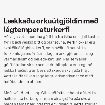
Lækkaðu orkuútgjöldin með
lágtemperaturkerfi
Að velja vatnsbundna gólfhita frá Giha er snjall kostur
fyrir bæði veskið þitt og plánetuna. Kerfin okkar eru
svokölluð lághita-kerfi, sem þýðir að þau virka
fullkomlega með nútímalegum orkugjöfum eins og
varmadælum og pellets-ketilum. Þar sem allur
gólfflöturinn virkar sem stórt hitaplata er hægt að
lækka flæðistig án þess að skerða skynjaða hlýju.
Þetta leiðir til verulega lægri orkunotkunar en með
hefðbundnum ofnum.
Með því að setja upp Giha gólfhita er hægt að lækka
heildarhita herbergisins um eina gráðu eða svo á
meðan sama þægindastig er viðhaldið. Þetta stuðlar