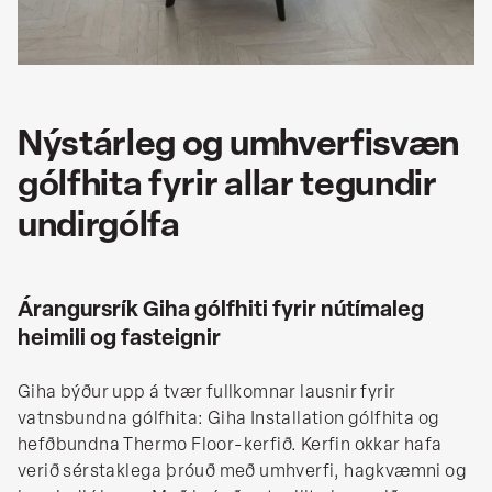
Nýstárleg og umhverfisvæn
gólfhita fyrir allar tegundir
undirgólfa
Árangursrík Giha gólfhiti fyrir nútímaleg
heimili og fasteignir
Giha býður upp á tvær fullkomnar lausnir fyrir
vatnsbundna gólfhita: Giha Installation gólfhita og
hefðbundna Thermo Floor-kerfið. Kerfin okkar hafa
verið sérstaklega þróuð með umhverfi, hagkvæmni og