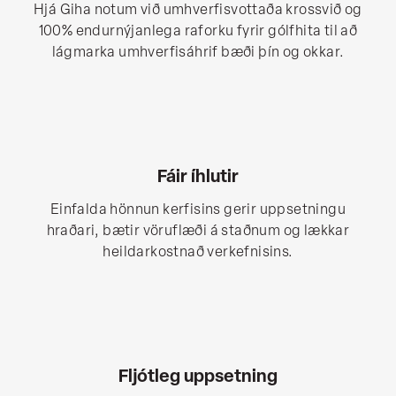
Hjá Giha notum við umhverfisvottaða krossvið og
100% endurnýjanlega raforku fyrir gólfhita til að
lágmarka umhverfisáhrif bæði þín og okkar.
Fáir íhlutir
Einfalda hönnun kerfisins gerir uppsetningu
hraðari, bætir vöruflæði á staðnum og lækkar
heildarkostnað verkefnisins.
Fljótleg uppsetning