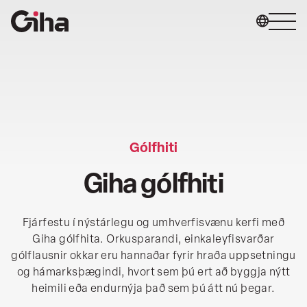
Farðu
beint
í
efnið
Gólfin okkar
Stjórnunaráætlun
Gólfhiti
Giha gólfhiti
Um okkur
Hafðu samband við okkur
Fjárfestu í nýstárlegu og umhverfisvænu kerfi með
Giha gólfhita. Orkusparandi, einkaleyfisvarðar
gólflausnir okkar eru hannaðar fyrir hraða uppsetningu
og hámarksþægindi, hvort sem þú ert að byggja nýtt
heimili eða endurnýja það sem þú átt nú þegar.