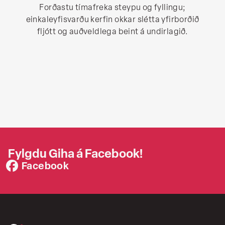
Forðastu tímafreka steypu og fyllingu;
einkaleyfisvarðu kerfin okkar slétta yfirborðið
fljótt og auðveldlega beint á undirlagið.
Fylgdu Giha á Facebook!
Facebook