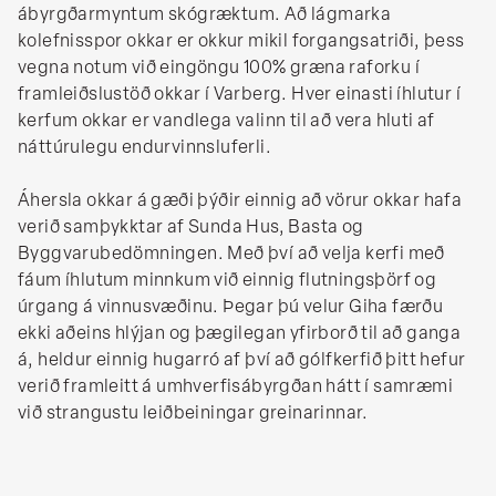
ábyrgðarmyntum skógræktum. Að lágmarka
kolefnisspor okkar er okkur mikil forgangsatriði, þess
vegna notum við eingöngu 100% græna raforku í
framleiðslustöð okkar í Varberg. Hver einasti íhlutur í
kerfum okkar er vandlega valinn til að vera hluti af
náttúrulegu endurvinnsluferli.
Áhersla okkar á gæði þýðir einnig að vörur okkar hafa
verið samþykktar af Sunda Hus, Basta og
Byggvarubedömningen. Með því að velja kerfi með
fáum íhlutum minnkum við einnig flutningsþörf og
úrgang á vinnusvæðinu. Þegar þú velur Giha færðu
ekki aðeins hlýjan og þægilegan yfirborð til að ganga
á, heldur einnig hugarró af því að gólfkerfið þitt hefur
verið framleitt á umhverfisábyrgðan hátt í samræmi
við strangustu leiðbeiningar greinarinnar.