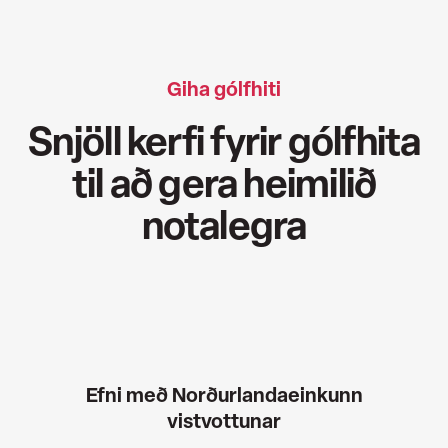
Giha gólfhiti
Snjöll kerfi fyrir gólfhita
til að gera heimilið
notalegra
Efni með Norðurlandaeinkunn
vistvottunar