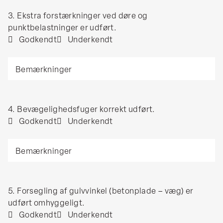
type
er
3.
3. Ekstra forstærkninger ved døre og
fastgørelse.
opbevaret
Ekstra
punktbelastninger er udført.
tildækket
forstærkninger
Godkendt
Underkendt
eller
ved
indendørs.
Bemærkninger
døre
og
punktbelastninger
er
4.
4. Bevægelighedsfuger korrekt udført.
udført.
Bevægelighedsfuger
Godkendt
Underkendt
korrekt
Bemærkninger
udført.
5.
5. Forsegling af gulvvinkel (betonplade – væg) er
Forsegling
udført omhyggeligt.
af
Godkendt
Underkendt