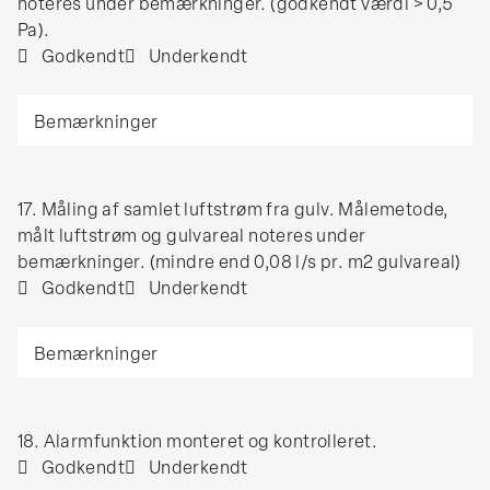
over
noteres under bemærkninger. (godkendt værdi > 0,5
(målangivelser).
gulvet
Pa).
ved
Godkendt
Underkendt
luftindtaget,
Bemærkninger
slangen
føres
ned
til
17.
17. Måling af samlet luftstrøm fra gulv. Målemetode,
gulvet
Måling
målt luftstrøm og gulvareal noteres under
via
af
bemærkninger. (mindre end 0,08 l/s pr. m2 gulvareal)
filteret
samlet
Godkendt
Underkendt
i
luftstrøm
indtaget,
Bemærkninger
fra
længst
gulv.
væk
Målemetode,
fra
målt
blæseren.
18.
18. Alarmfunktion monteret og kontrolleret.
luftstrøm
Måleværdi
Alarmfunktion
Godkendt
Underkendt
og
og