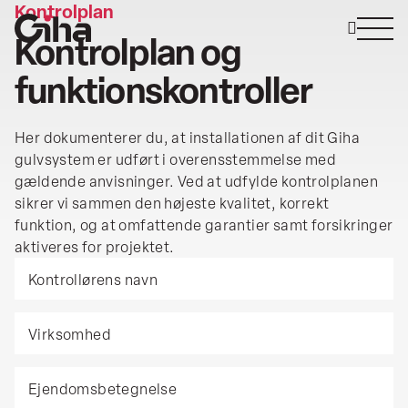
Kontrolplan
Spring
til
Kontrolplan og
indhold
funktionskontroller
Vores gulve
Her dokumenterer du, at installationen af dit Giha
gulvsystem er udført i overensstemmelse med
Kontrolplan
gældende anvisninger. Ved at udfylde kontrolplanen
sikrer vi sammen den højeste kvalitet, korrekt
funktion, og at omfattende garantier samt forsikringer
Om os
aktiveres for projektet.
Kontrollørens
Kontakt os
navn
Kontrollørens
Virksomhed
navn
Ejendomsbetegnelse