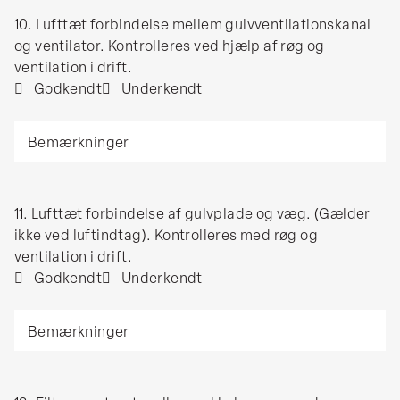
tilslutning
10.
10. Lufttæt forbindelse mellem gulvventilationskanal
af
Lufttæt
og ventilator. Kontrolleres ved hjælp af røg og
blæser
forbindelse
ventilation i drift.
til
mellem
Godkendt
Underkendt
kanal.
gulvventilationskanal
Kontrolleres
Bemærkninger
og
med
ventilator.
røg.
Kontrolleres
ved
11.
11. Lufttæt forbindelse af gulvplade og væg. (Gælder
hjælp
Lufttæt
ikke ved luftindtag). Kontrolleres med røg og
af
forbindelse
ventilation i drift.
røg
af
Godkendt
Underkendt
og
gulvplade
ventilation
Bemærkninger
og
i
væg.
drift.
(Gælder
ikke