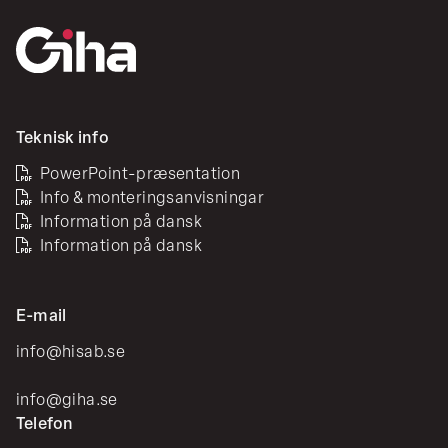
under
og
bemærkninger.
strømmer
ind
i
huset.
Teknisk info
PowerPoint-præsentation
Info & monteringsanvisningar
Information på dansk
Information på dansk
E-mail
info@hisab.se
info@giha.se
Telefon