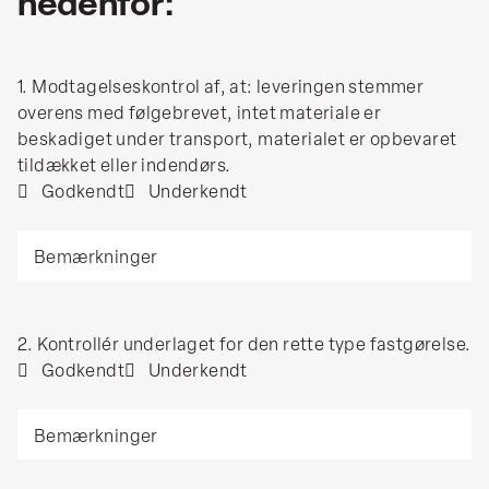
nedenfor:
1.
1. Modtagelseskontrol af, at: leveringen stemmer
Modtagelseskontrol
overens med følgebrevet, intet materiale er
af,
beskadiget under transport, materialet er opbevaret
at:
tildækket eller indendørs.
leveringen
Godkendt
Underkendt
stemmer
Bemærkninger
overens
med
følgebrevet,
intet
2.
2. Kontrollér underlaget for den rette type fastgørelse.
materiale
Kontrollér
Godkendt
Underkendt
er
underlaget
beskadiget
Bemærkninger
for
under
den
transport,
rette
materialet