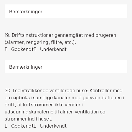
monteret
gulvareal
placering
Bemærkninger
og
noteres
noteres
kontrolleret.
under
under
bemærkninger.
bemærkninger.
(mindre
(godkendt
19.
19. Driftsinstruktioner gennemgået med brugeren
end
værdi
Driftsinstruktioner
(alarmer, rengøring, filtre, etc.).
0,08
>
gennemgået
Godkendt
Underkendt
l/s
0,5
med
pr.
Pa).
Bemærkninger
brugeren
m2
(alarmer,
gulvareal)
rengøring,
filtre,
20.
20. I selvtrækkende ventilerede huse: Kontroller med
etc.).
I
en røgboks i samtlige kanaler med gulvventilationen i
selvtrækkende
drift, at luftstrømmen ikke vender i
ventilerede
udsugningskanalerne til almen ventilation og
huse:
strømmer ind i huset.
Kontroller
Godkendt
Underkendt