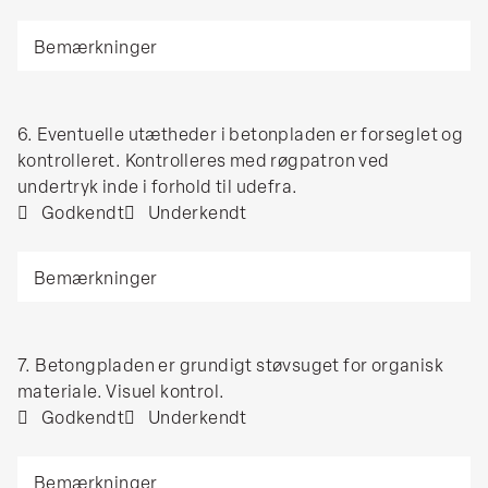
gulvvinkel
Bemærkninger
(betonplade
–
væg)
er
6.
6. Eventuelle utætheder i betonpladen er forseglet og
udført
Eventuelle
kontrolleret. Kontrolleres med røgpatron ved
omhyggeligt.
utætheder
undertryk inde i forhold til udefra.
i
Godkendt
Underkendt
betonpladen
Bemærkninger
er
forseglet
og
kontrolleret.
7.
7. Betongpladen er grundigt støvsuget for organisk
Kontrolleres
Betongpladen
materiale. Visuel kontrol.
med
er
Godkendt
Underkendt
røgpatron
grundigt
ved
Bemærkninger
støvsuget
undertryk