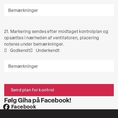
med
Bemærkninger
en
røgboks
i
samtlige
21.
21. Markering sendes efter modtaget kontrolplan og
kanaler
Markering
opsættes i nærheden af ventilatoren, placering
med
sendes
noteres under bemærkninger.
gulvventilationen
efter
Godkendt
Underkendt
i
modtaget
drift,
Bemærkninger
kontrolplan
at
og
luftstrømmen
opsættes
ikke
CAPTCHA
i
vender
nærheden
i
af
udsugningskanalerne
Følg Giha på Facebook!
ventilatoren,
til
Facebook
placering
almen
noteres
ventilation