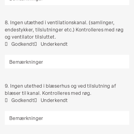
for
inde
organisk
i
materiale.
forhold
8.
8. Ingen utæthed i ventilationskanal. (samlinger,
Visuel
til
Ingen
endestykker, tilslutninger etc.) Kontrolleres med røg
kontrol.
udefra.
utæthed
og ventilator tilsluttet.
i
Godkendt
Underkendt
ventilationskanal.
Bemærkninger
(samlinger,
endestykker,
tilslutninger
etc.)
9.
9. Ingen utethed i blæserhus og ved tilslutning af
Kontrolleres
Ingen
blæser til kanal. Kontrolleres med røg.
med
utethed
Godkendt
Underkendt
røg
i
og
Bemærkninger
blæserhus
ventilator
og
tilsluttet.
ved