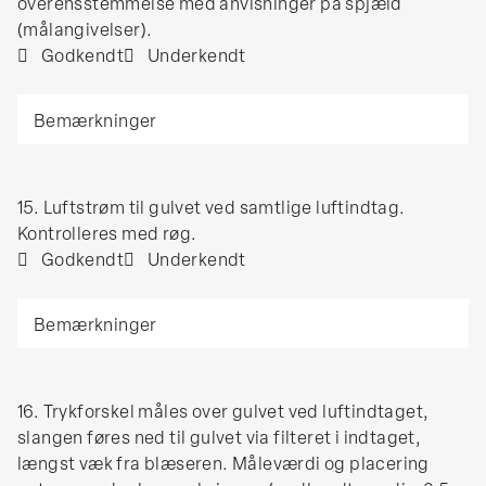
af
overensstemmelse med anvisninger på spjæld
Visuel
blæser
(målangivelser).
kontrol.
og
Godkendt
Underkendt
evt.
Bemærkninger
spjæld
noteres
under
bemærkninger
15.
15. Luftstrøm til gulvet ved samtlige luftindtag.
samt
Luftstrøm
Kontrolleres med røg.
at
til
Godkendt
Underkendt
spjæld
gulvet
er
Bemærkninger
ved
monteret
samtlige
i
luftindtag.
overensstemmelse
Kontrolleres
med
16.
16. Trykforskel måles over gulvet ved luftindtaget,
med
anvisninger
Trykforskel
slangen føres ned til gulvet via filteret i indtaget,
røg.
på
måles
længst væk fra blæseren. Måleværdi og placering
spjæld