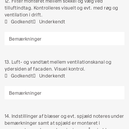
12.
12. Filter monteret mellem sokkel og væg ved
ved
Filter
tilluftindtag. Kontrolleres visuelt og evt. med røg og
luftindtag).
monteret
ventilation i drift.
Kontrolleres
mellem
Godkendt
Underkendt
med
sokkel
røg
Bemærkninger
og
og
væg
ventilation
ved
i
tilluftindtag.
drift.
13.
13. Luft- og vandtæt mellem ventilationskanal og
Kontrolleres
Luft-
ydersiden af facaden. Visuel kontrol.
visuelt
og
Godkendt
Underkendt
og
vandtæt
evt.
Bemærkninger
mellem
med
ventilationskanal
røg
og
og
ydersiden
ventilation
14.
14. Indstillinger af blæser og evt. spjæld noteres under
af
i
Indstillinger
bemærkninger samt at spjæld er monteret i
facaden.
drift.