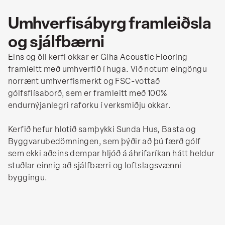
Umhverfisábyrg framleiðsla
og sjálfbærni
Eins og öll kerfi okkar er Giha Acoustic Flooring
framleitt með umhverfið í huga. Við notum eingöngu
norrænt umhverfismerkt og FSC-vottað
gólfsflísaborð, sem er framleitt með 100%
endurnýjanlegri raforku í verksmiðju okkar.
Kerfið hefur hlotið samþykki Sunda Hus, Basta og
Byggvarubedömningen, sem þýðir að þú færð gólf
sem ekki aðeins dempar hljóð á áhrifaríkan hátt heldur
stuðlar einnig að sjálfbærri og loftslagsvænni
byggingu.