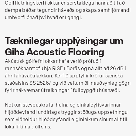
Gólfflutningskerfi okkar er sérstaklega hannað til að
dempa báðar tegundir hávaða og skapa samhljómandi
umhverfi óháð því hvað er í gangi.
Tæknilegar upplýsingar um
Giha Acoustic Flooring
Akústísk gólfefni okkar hafa verið prófuð í
rannsóknarstofu hjá RISE í Borås og ná allt að 26 dB í
áhrifahávaðalækkun. Kerfið uppfyllir kröfur sænska
staðalsins SS 25267 og við veitum öll nauðsynleg gögn
fyrir nákvæmar útreikningar í fullbyggðu húsnæði.
Notkun steypuskrúfa, hulna og einkaleyfisvarinnar
hljóðdeyfandi undirlags tryggir stöðuga uppsetningu
sem viðheldur hljóðdeyfandi eiginleikum sínum allt til
loka líftíma gólfsins.