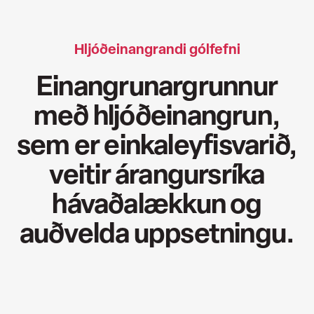
Hljóðeinangrandi gólfefni
Einangrunargrunnur
með hljóðeinangrun,
sem er einkaleyfisvarið,
veitir árangursríka
hávaðalækkun og
auðvelda uppsetningu.