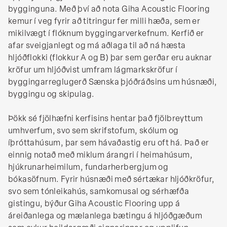
bygginguna. Með því að nota Giha Acoustic Flooring
kemur í veg fyrir að titringur fer milli hæða, sem er
mikilvægt í flóknum byggingarverkefnum. Kerfið er
afar sveigjanlegt og má aðlaga til að ná hæsta
hljóðflokki (flokkur A og B) þar sem gerðar eru auknar
kröfur um hljóðvist umfram lágmarkskröfur í
byggingarreglugerð Sænska þjóðráðsins um húsnæði,
byggingu og skipulag.
Þökk sé fjölhæfni kerfisins hentar það fjölbreyttum
umhverfum, svo sem skrifstofum, skólum og
íþróttahúsum, þar sem hávaðastig eru oft há. Það er
einnig notað með miklum árangri í heimahúsum,
hjúkrunarheimilum, fundarherbergjum og
bókasöfnum. Fyrir húsnæði með sértækar hljóðkröfur,
svo sem tónleikahús, samkomusal og sérhæfða
gistingu, býður Giha Acoustic Flooring upp á
áreiðanlega og mælanlega bætingu á hljóðgæðum