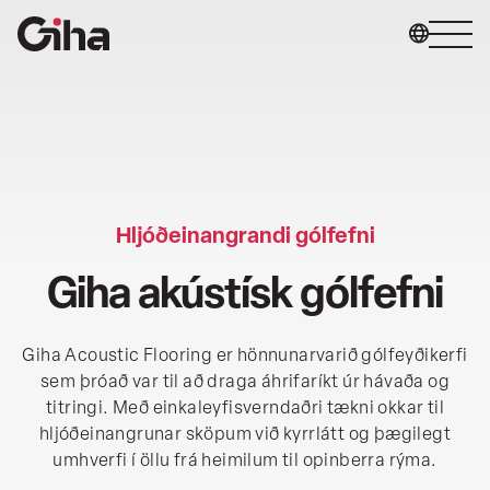
Farðu
beint
í
efnið
Gólfin okkar
Stjórnunaráætlun
Hljóðeinangrandi gólfefni
Giha akústísk gólfefni
Um okkur
Hafðu samband við okkur
Giha Acoustic Flooring er hönnunarvarið gólfeyðikerfi
sem þróað var til að draga áhrifaríkt úr hávaða og
titringi. Með einkaleyfisverndaðri tækni okkar til
hljóðeinangrunar sköpum við kyrrlátt og þægilegt
umhverfi í öllu frá heimilum til opinberra rýma.