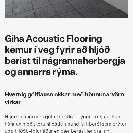
Giha Acoustic Flooring
kemur í veg fyrir að hljóð
berist til nágrannaherbergja
og annarra rýma.
Hvernig gólflausn okkar með hönnunarvörn
virkar
Hljóðeinangrandi gólfefni okkar byggir á nýstárlegri
hönnun með stóru hljóðdempandi yfirborði sem brýtur
upp hljóðbylgjur áður en þær berast lengra inn í