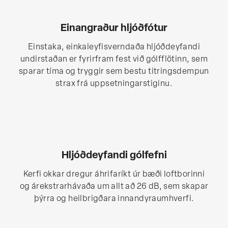
Einangraður hljóðfótur
Einstaka, einkaleyfisverndaða hljóðdeyfandi
undirstaðan er fyrirfram fest við gólfflötinn, sem
sparar tíma og tryggir sem bestu titringsdempun
strax frá uppsetningarstiginu.
Hljóðdeyfandi gólfefni
Kerfi okkar dregur áhrifaríkt úr bæði loftborinni
og árekstrarhávaða um allt að 26 dB, sem skapar
þýrra og heilbrigðara innandyraumhverfi.