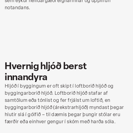
sem eykur heildargæði eignarinnar og upplifun
notandans.
Hvernig hljóð berst
innandyra
Hljóð í byggingum er oft skipt í loftborið hljóð og
byggingarborið hljóð. Loftborið hljóð stafar af
samtölum eða tónlist og fer frjálst um loftið, en
byggingarborið hljóð (árekstrarhljóð) myndast þegar
hlutir slá í gólfið – til dæmis þegar þungir stólar eru
færðir eða einhver gengur í skóm með harða sóla.