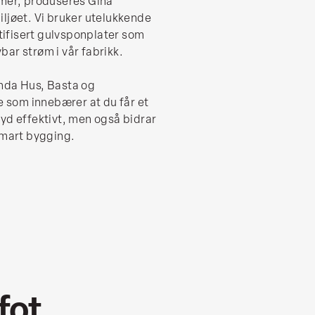
emer, produseres Giha
ljøet. Vi bruker utelukkende
ifisert gulvsponplater som
ar strøm i vår fabrikk.
nda Hus, Basta og
som innebærer at du får et
yd effektivt, men også bidrar
smart bygging.
fot,