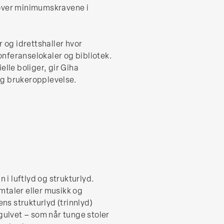
utover minimumskravene i
 og idrettshaller hvor
konferanselokaler og bibliotek.
lle boliger, gir Giha
og brukeropplevelse.
n i luftlyd og strukturlyd.
mtaler eller musikk og
ens strukturlyd (trinnlyd)
gulvet – som når tunge stoler