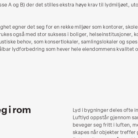
se A og B) der det stilles ekstra høye krav til lydmiljøet, 
ghet egner det seg for en rekke miljøer som kontorer, skoler
brukes også med stor suksess i boliger, helseinstitusjoner, 
ustiske behov, som konsertlokaler, samlingslokaler og spesie
målbar lydforbedring som hever hele eiendommens kvalitet 
eg i rom
Lyd i bygninger deles ofte in
Luftlyd oppstår gjennom sa
beveger seg fritt i luften, m
skapes når objekter treffer 