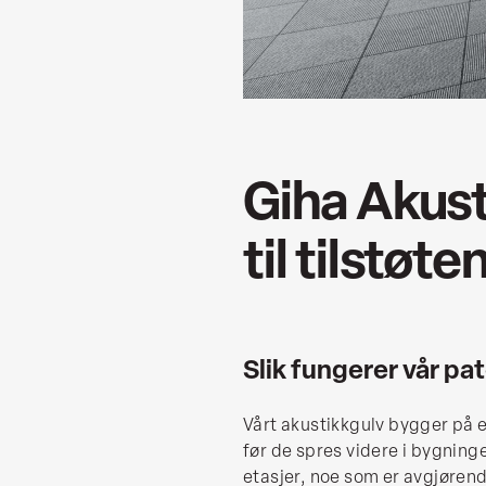
Giha Akust
til tilstøt
Slik fungerer vår p
Vårt akustikkgulv bygger på 
før de spres videre i bygnin
etasjer, noe som er avgjørend