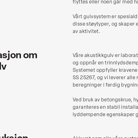
flyttes eller noen går med h
Vårt gulvsystem er spesial
disse støytyper, og skaper 
av aktivitet.
asjon om
Våre akustikkgulv er laborat
lv
og oppnår en trinnlydsdemp
Systemet oppfyller kravene 
SS 25267, og vi leverer all
beregninger i ferdig bygnin
Ved bruk av betongskrue, hy
garanteres en stabil instal
lyddempende egenskaper gj
duksjon