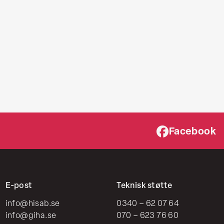
Facebook
E-post
Teknisk støtte
info@hisab.se
0340 – 62 07 64
info@giha.se
070 – 623 76 60