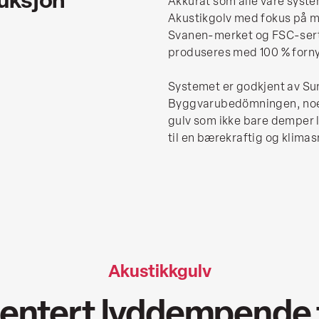
Akkurat som alle våre syst
Akustikgolv med fokus på mi
Svanen-merket og FSC-sert
produseres med 100 % fornyb
Systemet er godkjent av Su
Byggvarubedömningen, noe 
gulv som ikke bare demper l
til en bærekraftig og klima
Akustikkgulv
entert lyddempende 