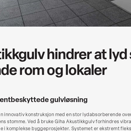
ikkgulv hindrer at lyd
ende rom og lokaler
atentbeskyttede gulvløsning
en innovativ konstruksjon med en stor lydabsorberende ove
gens stomme. Ved å bruke Giha Akustikkgulv forhindres vibr
e i komplekse byggeprosjekter. Systemet er ekstremt fleksi