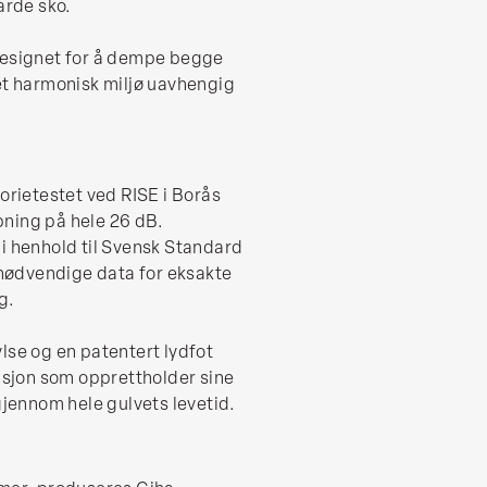
arde sko.
designet for å dempe begge
et harmonisk miljø uavhengig
orietestet ved RISE i Borås
ning på hele 26 dB.
i henhold til Svensk Standard
e nødvendige data for eksakte
g.
lse og en patentert lydfot
lasjon som opprettholder sine
ennom hele gulvets levetid.