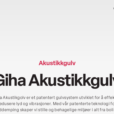
Akustikkgulv
Giha Akustikkgul
a Akustikgolv er et patentert gulvsystem utviklet for å effek
edusere lyd og vibrasjoner. Med vår patenterte teknologi f
ddemping skaper vi stille og behagelige miljøer i alt fra boli