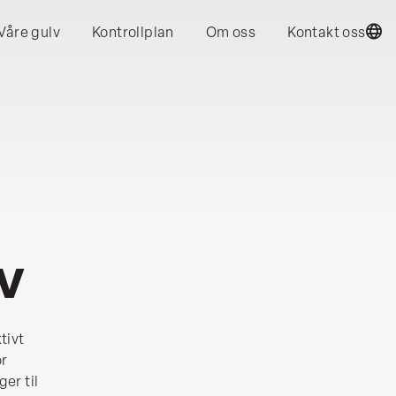
Våre gulv
Kontrollplan
Om oss
Kontakt oss
v
tivt
or
ger til